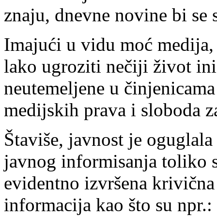
znaju, dnevne novine bi se s
Imajući u vidu moć medija, s
lako ugroziti nečiji život i
neutemeljene u činjenicama j
medijskih prava i sloboda z
Štaviše, javnost je oguglala
javnog informisanja toliko
evidentno izvršena krivična
informacija kao što su npr.: