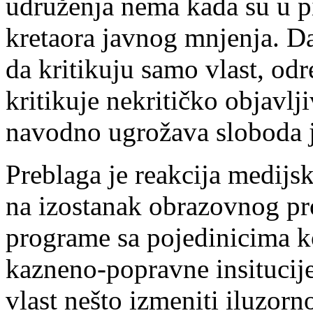
udruženja nema kada su u p
kretaora javnog mnjenja. D
da kritikuju samo vlast, odre
kritikuje nekritičko objavlj
navodno ugrožava sloboda j
Preblaga je reakcija medijsk
na izostanak obrazovnog pro
programe sa pojedinicima ko
kazneno-popravne insitucije
vlast nešto izmeniti iluzorno