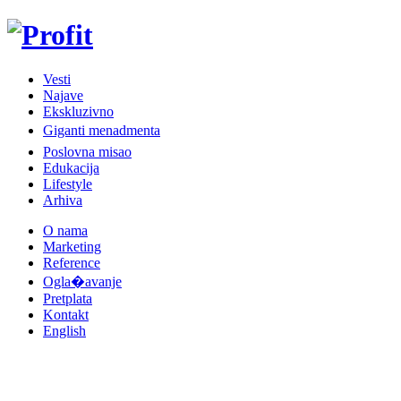
Vesti
Najave
Ekskluzivno
Giganti menadmenta
Poslovna misao
Edukacija
Lifestyle
Arhiva
O nama
Marketing
Reference
Ogla�avanje
Pretplata
Kontakt
English