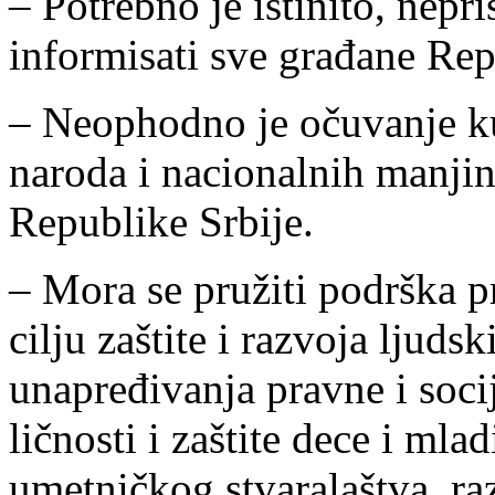
– Potrebno je istinito, nep
informisati sve građane Rep
– Neophodno je očuvanje ku
naroda i nacionalnih manjina
Republike Srbije.
– Mora se pružiti podrška p
cilju zaštite i razvoja ljuds
unapređivanja pravne i soci
ličnosti i zaštite dece i mla
umetničkog stvaralaštva, ra