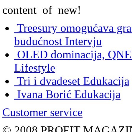
content_of_new!
Treesury omogućava građ
budućnost
Intervju
OLED dominacija, QNED
Lifestyle
Tri i dvadeset
Edukacija
Ivana Borić
Edukacija
Customer service
© 2008 PROFIT MAGAZIN, 