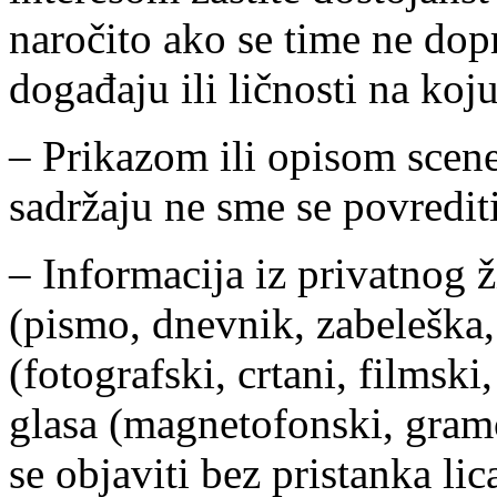
naročito ako se time ne dopr
događaju ili ličnosti na koj
– Prikazom ili opisom scene
sadržaju ne sme se povrediti
– Informacija iz privatnog ž
(pismo, dnevnik, zabeleška, d
(fotografski, crtani, filmski, 
glasa (magnetofonski, gramo
se objaviti bez pristanka lic