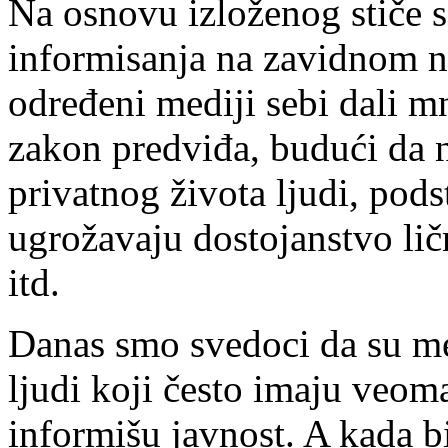
Na osnovu izloženog stiče s
informisanja na zavidnom n
određeni mediji sebi dali m
zakon predviđa, budući da n
privatnog života ljudi, podst
ugrožavaju dostojanstvo lič
itd.
Danas smo svedoci da su me
ljudi koji često imaju veom
informišu javnost. A kada b