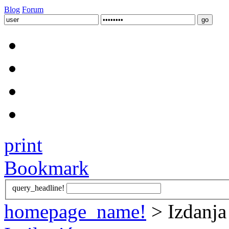
Blog
Forum
print
Bookmark
query_headline!
homepage_name!
> Izdanja