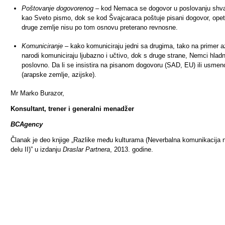
Poštovanje dogovorenog
– kod Nemaca se dogovor u poslovanju shv
kao Sveto pismo, dok se kod Švajcaraca poštuje pisani dogovor, ope
druge zemlje nisu po tom osnovu preterano revnosne.
Komuniciranje
– kako komuniciraju jedni sa drugima, tako na primer az
narodi komuniciraju ljubazno i učtivo, dok s druge strane, Nemci hladn
poslovno. Da li se insistira na pisanom dogovoru (SAD, EU) ili usme
(arapske zemlje, azijske).
Mr Marko Burazor,
Konsultant, trener i generalni menadžer
BCAgency
Članak je deo knjige „Razlike među kulturama (Neverbalna komunikacija 
delu II)” u izdanju
Draslar Partnera
, 2013. godine.