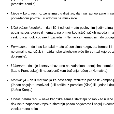
(arapske zemlje).
Uloga
– koju, recimo, žene imaju u društvu, da li su ravnopravne ili su
podređenom položaju u odnosu na muškarce.
Lični odnos i kontakti
– da li lični odnosi među poslovnim ljudima imaj
uticaj na poslovanje ili nemaju, na primer kod istočnjačkih naroda ima
veliki uticaj, dok kod nekih zapadnih (Nemačka) nemaju nimalo uticaj
Formalnost
– da li su kontakti među učesnicima razgovora formalni ili
neformalni, uz ručak i možda neko alkoholno piće (to se razlikuje od 
do zemlje).
Liderstvo
– da li je liderstvo bazirano na zadacima i detaljnim instruk
(kao u Francuskoj) ili na zajedničkom traženju rešenja (Nemačka).
Motivacija
– da li motivacija za postizanje rezultata potiče iz kompani
(Japan neguje tu motivaciju) ili potiče iz porodice (Kina) ili i jedno i dr
(Južna Koreja).
Odnos prema radu
– neke karipske zemlje shvataju posao kao nužno 
dok neke zapadnoevropske shvataju posao odgovorno i neguju veom
visoku radnu etiku.