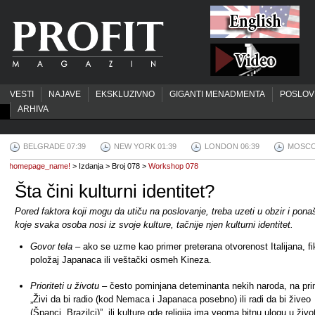
VESTI
NAJAVE
EKSKLUZIVNO
GIGANTI MENADMENTA
POSLOV
ARHIVA
BELGRADE 07:39
NEW YORK 01:39
LONDON 06:39
MOSCO
homepage_name!
> Izdanja > Broj 078 >
Workshop 078
Šta čini kulturni identitet?
Pored faktora koji mogu da utiču na poslovanje, treba uzeti u obzir i pona
koje svaka osoba nosi iz svoje kulture, tačnije njen kulturni identitet.
Govor tela
– ako se uzme kao primer preterana otvorenost Italijana, fi
položaj Japanaca ili veštački osmeh Kineza.
Prioriteti u životu
– često pominjana deteminanta nekih naroda, na pri
„Živi da bi radio (kod Nemaca i Japanaca posebno) ili radi da bi živeo
(Španci, Brazilci)”, ili kulture gde religija ima veoma bitnu ulogu u živo