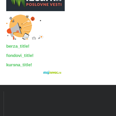
berza_title!
fondovi_title!
kursna_title!