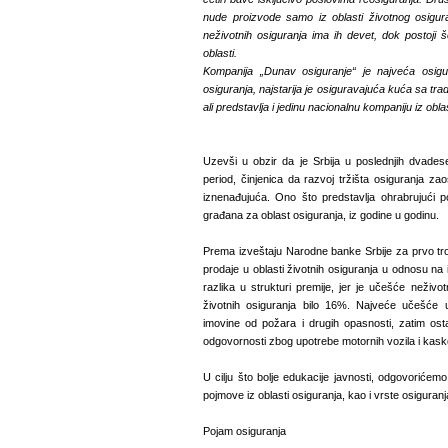
nude proizvode samo iz oblasti životnog osigura
neživotnih osiguranja ima ih devet, dok postoji 
oblasti.
Kompanija „Dunav osiguranje“ je najveća osig
osiguranja, najstarija je osiguravajuća kuća sa tr
ali predstavlja i jedinu nacionalnu kompaniju iz obl
Uzevši u obzir da je Srbija u poslednjih dvades
period, činjenica da razvoj tržišta osiguranja za
iznenađujuća. Ono što predstavlja ohrabrujući po
građana za oblast osiguranja, iz godine u godinu.
Prema izveštaju Narodne banke Srbije za prvo tr
prodaje u oblasti životnih osiguranja u odnosu na is
razlika u strukturi premije, jer je učešće neživo
životnih osiguranja bilo 16%. Najveće učešće u 
imovine od požara i drugih opasnosti, zatim ost
odgovornosti zbog upotrebe motornih vozila i kask
U cilju što bolje edukacije javnosti, odgovorićem
pojmove iz oblasti osiguranja, kao i vrste osigura
Pojam osiguranja