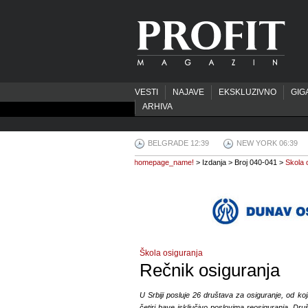
VESTI
NAJAVE
EKSKLUZIVNO
GIG
ARHIVA
BELGRADE 12:39
NEW YORK 06:39
homepage_name!
> Izdanja > Broj 040-041 >
Skola 
Škola osiguranja
Rečnik osiguranja
U Srbiji posluje 26 društava za osiguranje, od ko
četiri bave isključivo poslovima reosiguranja. Dr