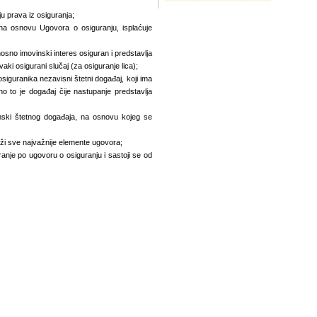
ju prava iz osiguranja;
na osnovu Ugovora o osiguranju, isplaćuje
nosno imovinski interes osiguran i predstavlja
i osigurani slučaj (za osiguranje lica);
osiguranika nezavisni štetni događaj, koji ima
o to je događaj čije nastupanje predstavlja
ski štetnog događaja, na osnovu kojeg se
rži sve najvažnije elemente ugovora;
ranje po ugovoru o osiguranju i sastoji se od