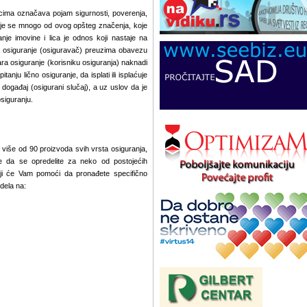
zicima označava pojam sigurnosti, poverenja,
kuje se mnogo od ovog opšteg značenja, koje
nje imovine i lica je odnos koji nastaje na
 osiguranje (osiguravač) preuzima obavezu
vara osiguranje (korisniku osiguranja) naknadi
itanju lično osiguranje, da isplati ili isplaćuje
ogađaj (osigurani slučaj), a uz uslov da je
siguranju.
više od 90 proizvoda svih vrsta osiguranja,
e da se opredelite za neko od postojećih
 koji će Vam pomoći da pronađete specifično
dela na: