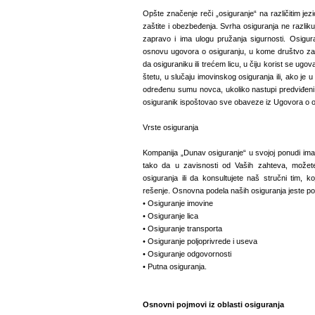
Opšte značenje reči „osiguranje“ na različitim je
zaštite i obezbeđenja. Svrha osiguranja ne razli
zapravo i ima ulogu pružanja sigurnosti. Osigura
osnovu ugovora o osiguranju, u kome društvo za
da osiguraniku ili trećem licu, u čiju korist se ugo
štetu, u slučaju imovinskog osiguranja ili, ako je u p
određenu sumu novca, ukoliko nastupi predviđeni d
osiguranik ispoštovao sve obaveze iz Ugovora o o
Vrste osiguranja
Kompanija „Dunav osiguranje“ u svojoj ponudi ima 
tako da u zavisnosti od Vaših zahteva, možet
osiguranja ili da konsultujete naš stručni tim,
rešenje. Osnovna podela naših osiguranja jeste po
• Osiguranje imovine
• Osiguranje lica
• Osiguranje transporta
• Osiguranje poljoprivrede i useva
• Osiguranje odgovornosti
• Putna osiguranja.
Osnovni pojmovi iz oblasti osiguranja