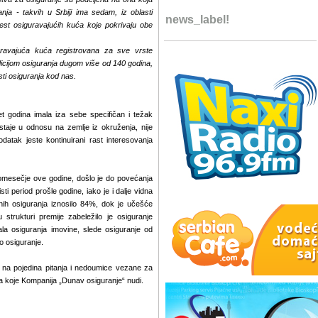
nja - takvih u Srbiji ima sedam, iz oblasti
news_label!
šest osiguravajućih kuća koje pokrivaju obe
uravajuća kuća registrovana za sve vrste
adicijom osiguranja dugom više od 140 godina,
asti osiguranja kod nas.
et godina imala iza sebe specifičan i težak
ostaje u odnosu na zemlje iz okruženja, nije
datak jeste kontinuirani rast interesovanja
omesečje ove godine, došlo je do povećanja
ti period prošle godine, iako je i dalje vidna
tnih osiguranja iznosilo 84%, dok je učešće
strukturi premije zabeležilo je osiguranje
ala osiguranja imovine, slede osiguranje od
o osiguranje.
o na pojedina pitanja i nedoumice vezane za
nja koje Kompanija „Dunav osiguranje“ nudi.