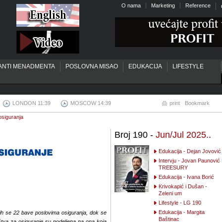
O nama
Marketing
Reference
ANTI MENADMENTA
POSLOVNA MISAO
EDUKACIJA
LIFESTYLE
LONDON 11:39
MOSCOW 14:39
print
Bookmark
osiguranja
Broj 190 -
Jun/Jul 2025.
.
Edukacija - Dejan Jovović
Intervju - Jovan Paunović
TREESURY
Edukacija - Ivana Borić
Krivokapić i Dušan -
Zeleni um
Lifestyle - LG 190
Edukacija - Margita
jih se 22 bave poslovima osiguranja, dok se
Baštinac
uštva za osiguranje su podeljena na ona koja