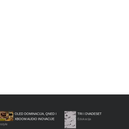
OLED DOMINACIJA, QNED I
TRI I DVADESET
XBOOM AUDIO INOVACIJE
Edukacija
estyle