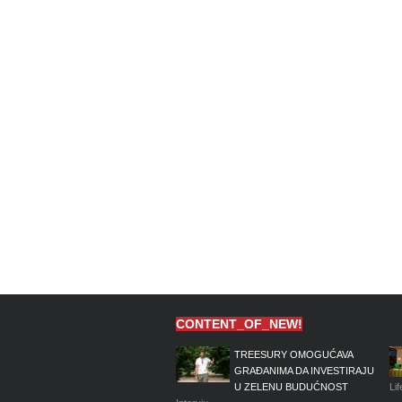
CONTENT_OF_NEW!
TREESURY OMOGUĆAVA
GRAĐANIMA DA INVESTIRAJU
U ZELENU BUDUĆNOST
Lif