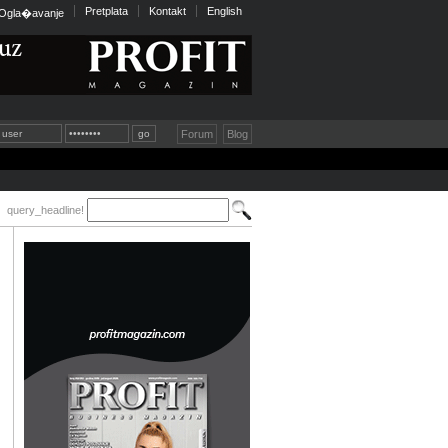
Pretplata
Kontakt
English
Ogla�avanje
Forum
Blog
query_headline!