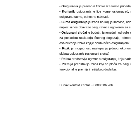
•
Osiguranik
je pravno ili fizičko lice kome pripada
•
Korisnik
osiguranja je lice kome osiguravač, 
osiguranu sumu, odnosno naknadu;
•
Suma osiguranja
je iznos na koji je imovina, od
najveći iznos obaveze osiguravača ugovoren za svak
•
Osigurani slučaj
je budući, iznenadni i od volje 
za posledicu realizaciju štetnog događaja, odnosn
ostvarivanje rizika koji je obuhvaćen osiguranjem;
•
Rizik
je mogućnost nastupanja jednog ekonom
sklapa osiguranje (osigurani slučaj);
•
Polisa
predstavlja ugovor o osiguranju, koja sad
•
Premija
predstavlja iznos koji se plaća za osigu
funkcionalne premije i režijskog dodatka;
Dunav kontakt centar – 0800 386 286