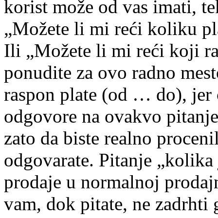
korist može od vas imati, te
„Možete li mi reći koliku p
Ili „Možete li mi reći koji r
ponudite za ovo radno mesto
raspon plate (od … do), jer 
odgovore na ovakvo pitanje,
zato da biste realno procen
odgovarate. Pitanje „kolika
prodaje u normalnoj prodajn
vam, dok pitate, ne zadrhti