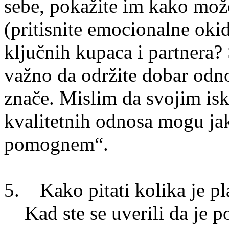
sebe, pokažite im kako može
(pritisnite emocionalne oki
ključnih kupaca i partnera
važno da održite dobar odno
znače. Mislim da svojim is
kvalitetnih odnosa mogu j
pomognem“.
5. Kako pitati kolika je pl
Kad ste se uverili da je p