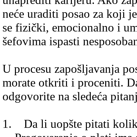
neće uraditi posao za koji j
se fizički, emocionalno i um
šefovima ispasti nesposoban 
U procesu zapošljavanja pos
morate otkriti i proceniti. Da
odgovorite na sledeća pitanj
1. Da li uopšte pitati kolik