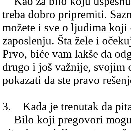
Kao za bilo koju uspešnu p
treba dobro pripremiti. Sazn
možete i sve o ljudima koji
zaposlenju. Šta žele i očeku
Prvo, biće vam lakše da odg
drugo i još važnije, svojim 
pokazati da ste pravo rešen
3. Kada je trenutak da pita
Bilo koji pregovori mogu 