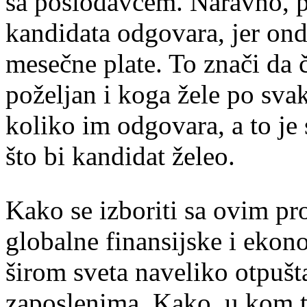
sa poslodavcem. Naravno, 
kandidata odgovara, jer ond
mesečne plate. To znači da č
poželjan i koga žele po sv
koliko im odgovara, a to j
što bi kandidat želeo.
Kako se izboriti sa ovim p
globalne finansijske i eko
širom sveta naveliko otpušt
zaposlenima. Kako, u kom t