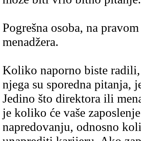
Pogrešna osoba, na pravom
menadžera.
Koliko naporno biste radili,
njega su sporedna pitanja, j
Jedino što direktora ili men
je koliko će vaše zaposlen
napredovanju, odnosno koli
unaprediti karijeru. Ako za