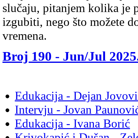
slučaju, pitanjem kolika j
izgubiti, nego što možete d
vremena.
Broj 190 -
Jun/Jul 2025
Edukacija - Dejan Jovovi
Intervju - Jovan Pauno
Edukacija - Ivana Borić
Krivokapić i Dušan - Ze