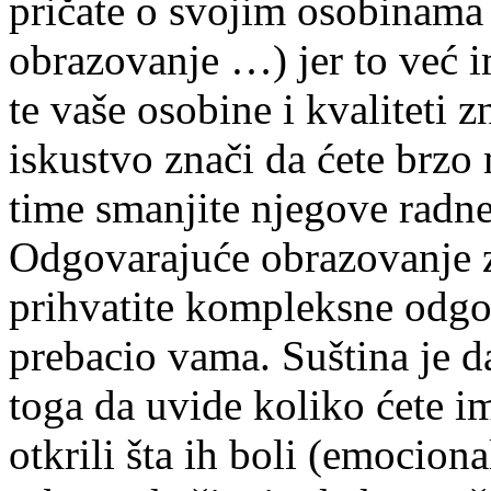
pričate o svojim osobinama 
obrazovanje …) jer to već 
te vaše osobine i kvaliteti 
iskustvo znači da ćete brzo 
time smanjite njegove radne
Odgovarajuće obrazovanje z
prihvatite kompleksne odgov
prebacio vama. Suština je d
toga da uvide koliko ćete im
otkrili šta ih boli (emocion