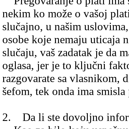
Pregovaranje o plati ima s
nekim ko može o vašoj plat
slučajno, u našim uslovima,
osobe koje nemaju uticaja n
slučaju, vaš zadatak je da
oglasa, jer je to ključni fa
razgovarate sa vlasnikom, 
šefom, tek onda ima smisla p
2. Da li ste dovoljno infor