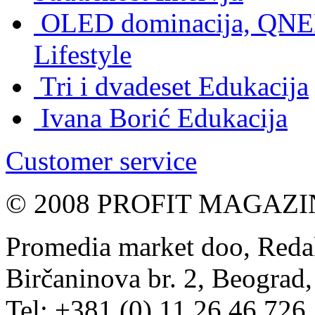
OLED dominacija, QNED
Lifestyle
Tri i dvadeset
Edukacija
Ivana Borić
Edukacija
Customer service
© 2008 PROFIT MAGAZIN, 
Promedia market doo, Redak
Birčaninova br. 2, Beograd, 
Tel: +381 (0) 11 26 46 726