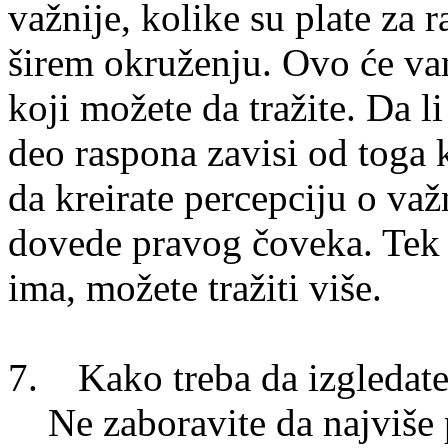
važnije, kolike su plate za
širem okruženju. Ovo će va
koji možete da tražite. Da li 
deo raspona zavisi od toga 
da kreirate percepciju o važ
dovede pravog čoveka. Tek a
ima, možete tražiti više.
7. Kako treba da izgledate
Ne zaboravite da najviše 