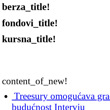
berza_title!
fondovi_title!
kursna_title!
content_of_new!
Treesury omogućava građ
budućnost
Intervju