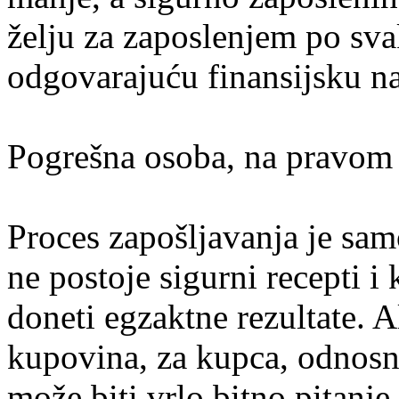
želju za zaposlenjem po sva
odgovarajuću finansijsku n
Pogrešna osoba, na pravom
Proces zapošljavanja je sam
ne postoje sigurni recepti 
doneti egzaktne rezultate. Al
kupovina, za kupca, odnosn
može biti vrlo bitno pitanje.