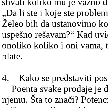
shvati koliko mu je važno 
„Da li ste i koje ste probl
Želeo bih da ustanovimo kol
uspešno rešavam?“ Kad uvid
onoliko koliko i oni vama, 
plate.
4. Kako se predstaviti po
Poenta svake prodaje je da
njemu. Šta to znači? Potenc