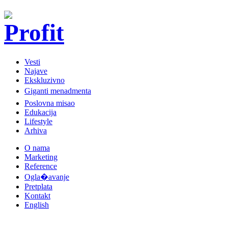
Vesti
Najave
Ekskluzivno
Giganti menadmenta
Poslovna misao
Edukacija
Lifestyle
Arhiva
O nama
Marketing
Reference
Ogla�avanje
Pretplata
Kontakt
English