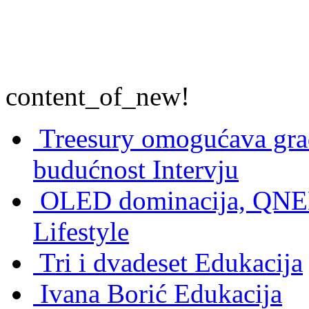
content_of_new!
Treesury omogućava građ
budućnost
Intervju
OLED dominacija, QNED
Lifestyle
Tri i dvadeset
Edukacija
Ivana Borić
Edukacija