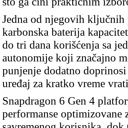
što ga čini praktičnim izbo
Jedna od njegovih ključnih 
karbonska baterija kapacit
do tri dana korišćenja sa j
autonomije koji značajno m
punjenje dodatno doprinosi 
uređaj za kratko vreme vrat
Snapdragon 6 Gen 4 platform
performanse optimizovane 
savremenog korisnika, dok