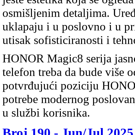
osmišljenim detaljima. Uređa
uklapaju i u poslovno i u pr
utisak sofisticiranosti i teh
HONOR Magic8 serija jasno
telefon treba da bude više 
potvrđujući poziciju HONO
potrebe modernog poslovanja
u službi korisnika.
Broj 190 -
Jun/Jul 2025