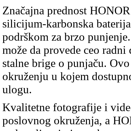
Značajna prednost HONOR 
silicijum-karbonska baterij
podrškom za brzo punjenje. 
može da provede ceo radni d
stalne brige o punjaču. Ov
okruženju u kojem dostupnos
ulogu.
Kvalitetne fotografije i vid
poslovnog okruženja, a HO