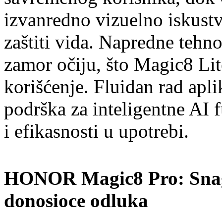
izvanredno vizuelno iskust
zaštiti vida. Napredne tehno
zamor očiju, što Magic8 Li
korišćenje. Fluidan rad aplik
podrška za inteligentne AI 
i efikasnosti u upotrebi.
HONOR Magic8 Pro: Snaga i
donosioce odluka