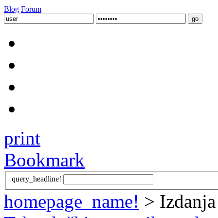
Blog
Forum
print
Bookmark
query_headline!
homepage_name!
> Izdanj