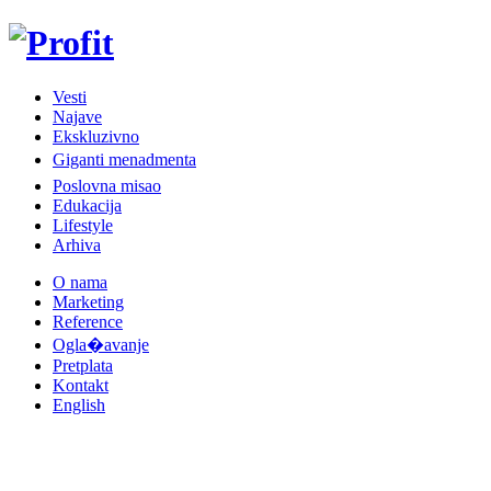
Vesti
Najave
Ekskluzivno
Giganti menadmenta
Poslovna misao
Edukacija
Lifestyle
Arhiva
O nama
Marketing
Reference
Ogla�avanje
Pretplata
Kontakt
English