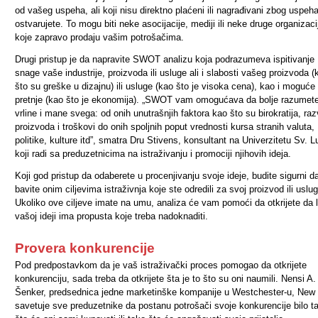
od vašeg uspeha, ali koji nisu direktno plaćeni ili nagrađivani zbog uspeha
ostvarujete. To mogu biti neke asocijacije, mediji ili neke druge organizaci
koje zapravo prodaju vašim potrošačima.
Drugi pristup je da napravite SWOT analizu koja podrazumeva ispitivanje
snage vaše industrije, proizvoda ili usluge ali i slabosti vašeg proizvoda (
što su greške u dizajnu) ili usluge (kao što je visoka cena), kao i moguće
pretnje (kao što je ekonomija). „SWOT vam omogućava da bolje razumet
vrline i mane svega: od onih unutrašnjih faktora kao što su birokratija, raz
proizvoda i troškovi do onih spoljnih poput vrednosti kursa stranih valuta,
politike, kulture itd”, smatra Dru Stivens, konsultant na Univerzitetu Sv. L
koji radi sa preduzetnicima na istraživanju i promociji njihovih ideja.
Koji god pristup da odaberete u procenjivanju svoje ideje, budite sigurni d
bavite onim ciljevima istraživnja koje ste odredili za svoj proizvod ili uslu
Ukoliko ove ciljeve imate na umu, analiza će vam pomoći da otkrijete da l
vašoj ideji ima propusta koje treba nadoknaditi.
Provera konkurencije
Pod predpostavkom da je vaš istraživački proces pomogao da otkrijete
konkurenciju, sada treba da otkrijete šta je to što su oni naumili. Nensi A.
Šenker, predsednica jedne marketinške kompanije u Westchester-u, New
savetuje sve preduzetnike da postanu potrošači svoje konkurencije bilo t