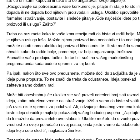
što će oni sami kupovati ili tako što će angažovati svoje prijatelje.
„Razgovarajte sa potrošačima vaše konkurencije, pitajte ih šta je to što i
dopada ili ne dopada kod njihovih proizvoda ili usluga. Ukoliko sprovodite
formalno istraživanje, postavite i sledeće pitanje „Gde najčešće idete po t
proizvod ili uslugu? Zašto?”
Treba da razumete kako to vaša konurencija radi da biste vi radili bolje.
je njihova usluga loša. Možda njihov proizvod ima nedostatke i to one koj
možete otkriti samo ukoliko taj proizvod lično koristite. Ili ste možda sam
shvatili kako da radite bolje, pametnije, uz bolju organizaciju troškova.
Pronađite vašu prodajnu tačku. To će biti suština vašeg marketinškog
programa onda kada budete spremni za taj korak.
Pa ipak, nakon što sve ovo preduzmete, možete doći do zaključka da je 
ideja puna propusta. To ne znači da treba da odustanete. Ideja ponekad
zahteva samo dodatni rad.
Može biti obeshrabrujuće ukoliko ste već proveli određeni broj sati razrađu
ideju, zatim određeno vreme na istraživanje tržišta samo da biste shvatili
još uvek niste spremni za poduhvat. Ali, odvajanje dodatnog vremena ka
biste ideju doradili je najbolji pokazatelj vašeg budućeg uspeha. „Zapitajte
da li možete da prevaziđete ove slabosti. Ukoliko možete da stvorite pra
vrednost za svoje potrošače i svoj posao, onda jeste vreme da odaberete
ideju koju ćete slediti”, naglašava Šenker.