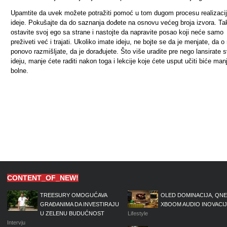
Upamtite da uvek možete potražiti pomoć u tom dugom procesu realizaci
ideje. Pokušajte da do saznanja dođete na osnovu većeg broja izvora. Ta
ostavite svoj ego sa strane i nastojte da napravite posao koji neće samo
preživeti već i trajati. Ukoliko imate ideju, ne bojte se da je menjate, da o 
ponovo razmišljate, da je dorađujete. Što više uradite pre nego lansirate 
ideju, manje ćete raditi nakon toga i lekcije koje ćete usput učiti biće man
bolne.
CONTENT_OF_NEW!
TREESURY OMOGUĆAVA
OLED DOMINACIJA, QNE
GRAĐANIMA DA INVESTIRAJU
XBOOM AUDIO INOVACI
U ZELENU BUDUĆNOST
Lifestyle
Intervju