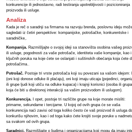
konkurencije ili jednostavno, radi testiranja upotrebljivosti i pozicioniranja
proizvoda ili usluge.
Analiza
Kada je reč o saradnji sa firmama na razvoju brenda, poslovnu ideju mož
sagledati iz četiri perspektive: kompanijske, potrošačke, konkurentske i
saradničke,.
Kompanija.
Razmišljajte o svojoj ideji sa stanovišta osobina vašeg proi
ili usluge, pogodnosti za vaše potrošače, identiteta vaše kompanije, kao i
ključnih poruka na koje ćete se oslanjati i suštinskih obećanja koja ćete d
potrošačima..
Potrošač.
Postoje tri vrste potrošača koji su povezani sa vašom idejom: 
(oni koji donose odluke ili plaćaju), oni koji imaju uticaja (pojedinci, organi
ili grupe ljudi koji utiču na odluke kupaca) i krajnji korisnici (osoba ili grupa
koja će biti u direktonoj interakciji sa vašim proizvodom ili uslugom).
Konkurencija.
I opet, postoje tri različite grupe na koje morate misliti:
primarne, sekundarne i tercijarne. U kojoj od ovih grupa će se vaša
konkurencija naći zavisi od toga koliko često će vaš proizvod ili usluga d
konkurišu njihovim, kao i od toga kako ćete krojiti svoje poruke u nadmet
sa svakom od ovih grupa.
Saradnici.
Razmišljajte o ljudima i organizacijama koji mogu da imaju int