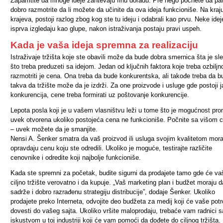
Zapamtite da mnoge ideje zahtevaju finu doradu. Pre nego počnete da pan
dobro razmotrite da li možete da učinite da ova ideja funkcioniše. Na kraj
krajeva, postoji razlog zbog kog ste tu ideju i odabrali kao prvu. Neke idej
isprva izgledaju kao glupe, nakon istraživanja postaju pravi uspeh.
Kada je vaša ideja spremna za realizaciju
Istraživaje tržišta koje ste obavili može da bude dobra smernica šta je sl
što treba preduzeti sa idejom. Jedan od ključnih faktora koje treba ozbiljn
razmotriti je cena. Ona treba da bude konkurentska, ali takođe treba da b
takva da tržište može da je izdrži. Za one proizvode i usluge gde postoji 
konkurencija, cene treba formirati uz poštovanje konkurencije.
Lepota posla koji je u vašem vlasništvu leži u tome što je mogućnost pr
uvek otvorena ukoliko postojeća cena ne funkcioniše. Počnite sa višom
– uvek možete da je smanjite.
Nensi A. Šenker smatra da vaš proizvod ili usluga svojim kvalitetom mora
opravdaju cenu koju ste odredili. Ukoliko je moguće, testirajte različite
cenovnike i odredite koji najbolje funkcioniše.
Kada ste spremni za početak, budite sigurni da prodajete tamo gde će va
ciljno tržište verovatno i da kupuje. „Vaš marketing plan i budžet moraju d
sadrže i dobro razrađenu strategiju distribucije”, dodaje Šenker. Ukoliko
prodajete preko Interneta, odvojite deo budžeta za medij koji će vaše pot
dovesti do vašeg sajta. Ukoliko vršite maloprodaju, trebaće vam radnici s
iskustvom u toj industriji koji će vam pomoći da dođete do ciljnog tržišta.