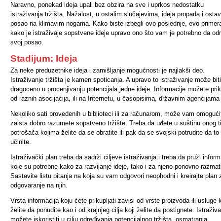
Naravno, ponekad ideja upali bez obzira na sve i uprkos nedostatku
istraživanja tržišta. Nažalost, u ostalim slučajevima, ideja propada i ostav
posao na klimavim nogama. Kako biste izbegli ovo poslednje, evo primer
kako je istraživaje sopstvene ideje upravo ono što vam je potrebno da odr
svoj posao.
Stadijum: Ideja
Za neke preduzetnike ideja i zamišljanje mogućnosti je najlakši deo.
Istraživanje tržišta je kamen spoticanja. A upravo to istraživanje može biti
dragoceno u procenjivanju potencijala jedne ideje. Informacije možete prik
od raznih asocijacija, ili na Internetu, u časopisima, državnim agencijama 
Nekoliko sati provedenih u biblioteci ili za računarom, može vam omogući
zaista dobro razumete sopstveno tržište. Treba da uđete u suštinu onog t
potrošača kojima želite da se obratite ili pak da se svojski potrudite da to
učinite.
Istraživački plan treba da sadrži ciljeve istraživanja i treba da pruži inform
koje su potrebne kako za razvijanje ideje, tako i za njeno ponovno razmat
Sastavite listu pitanja na koja su vam odgovori neophodni i kreirajte plan 
odgovaranje na njih.
Vrsta informacija koju ćete prikupljati zavisi od vrste proizvoda ili usluge 
želite da ponudite kao i od krajnjeg cilja koji želite da postignete. Istraživ
možete iskoristiti u cilju određivanja potencijalnog tržišta, osmatranja