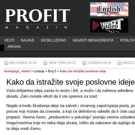
VESTI
NAJAVE
EKSKLUZIVNO
GIGANTI MENADMENTA
POSLOV
ARHIVA
BELGRADE 10:31
NEW YORK 04:31
LONDON 09:31
MOSCO
homepage_name!
> Izdanja > Broj 5 >
Kako da istražite poslovne ideje
Kako da istražite svoje poslovne ideje
Vaša brilijantna ideja zaista to može i biti, a može i da zahteva određenu
doradu. Zato morate otkriti da li ste spremni za start.
Negde između škrabanja ideje na salveti i stvarnog započinjanja posla, po
proces koji morate da iznesete, a koji će definitivno odrediti da li ćete uspet
propasti. Veoma često, „preduzetnici u pokušaju” postaju veoma uzbuđen
mogućnostima koje im neka ideja otvara, toliko da zaborave da ispitaju da
ta ideja vredi ičemu.